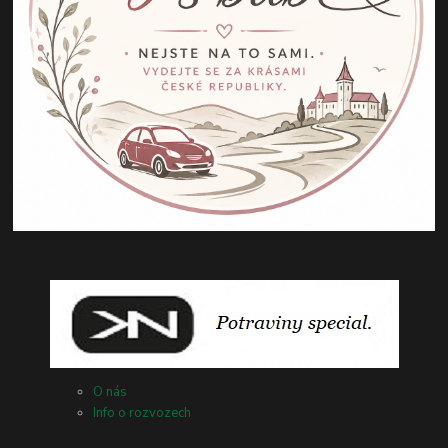
O nás
Info o rozvozech