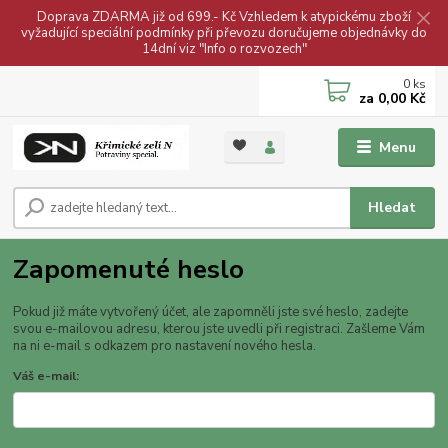
Doprava ZDARMA již od 699.- Kč Vzhledem k atypickému zboží
vyžadující speciální podmínky při převozu doručujeme objednávky do
14dní viz "Info o rozvozech"
0
ks
za
0,00 Kč
Menu
Hledat
Zapomenuté heslo
Pokud již máte vytvořený účet, ale zapomněli jste své heslo, zadejte
svou e-mailovou adresu, kterou jste uvedli při registraci. Zašleme Vám
na ni e-mail s odkazem pro nastavení nového hesla.
Váš e-mail: