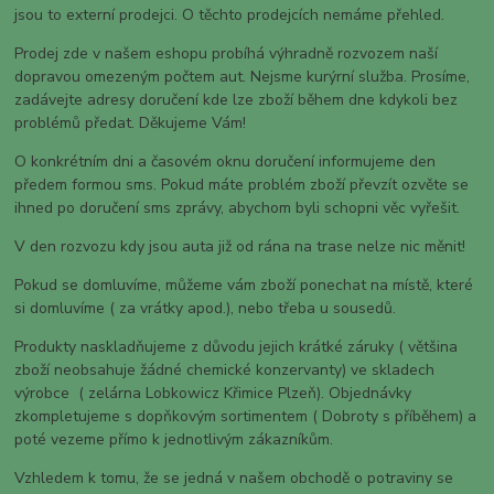
jsou to externí prodejci. O těchto prodejcích nemáme přehled.
Prodej zde v našem eshopu probíhá výhradně rozvozem naší
dopravou omezeným počtem aut. Nejsme kurýrní služba. Prosíme,
zadávejte adresy doručení kde lze zboží během dne kdykoli bez
problémů předat. Děkujeme Vám!
O konkrétním dni a časovém oknu doručení informujeme den
předem formou sms. Pokud máte problém zboží převzít ozvěte se
ihned po doručení sms zprávy, abychom byli schopni věc vyřešit.
V den rozvozu kdy jsou auta již od rána na trase nelze nic měnit!
Pokud se domluvíme, můžeme vám zboží ponechat na místě, které
si domluvíme ( za vrátky apod.), nebo třeba u sousedů.
Produkty naskladňujeme z důvodu jejich krátké záruky ( většina
zboží neobsahuje žádné chemické konzervanty) ve skladech
výrobce ( zelárna Lobkowicz Křimice Plzeň). Objednávky
zkompletujeme s dopňkovým sortimentem ( Dobroty s příběhem) a
poté vezeme přímo k jednotlivým zákazníkům.
Vzhledem k tomu, že se jedná v našem obchodě o potraviny se