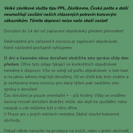
Velké zásilkové služby tipu PPL, Zásilkovna, Česká pošta a další
neumožňují zasílání našich chlazených potravin koncovým
zákazníkům. Těmito dopravci nelze naše zboží zaslat!
Doručení do 14 dní od zaplacení objednávky předem převodem!
Směrodatné pro zařazení k rozvozu je zaplacení objednávek,
které následně postupně vyřizujeme.
O dni a časovém oknu doručení obdržíte sms zprávu vždy den
předem
. Dříve tyto údaje týkající se konkrétních objednávek
nemáme k dispozici. Vše se odvíjí od počtu objednávek, o tom kam
a na jakou adresu mají být doručeny. Až ve chvíli kdy toto známe a
je sestavena trasa rozvozu pro daný týden pak zasíláme sms
zprávy o doručení.
Čas doručení je pouze orientační + - půl hodiny. Vždy se snažíme
časový rozsah doručení dodržet, může, ale dojít ke zpoždění, nebo
naopak u vás můžeme být o něco dříve.
V Praze ani v jiných městech nemáme žádné vlastní kamenné
obchody.
Pokud někde narazíte na prodejce na trzích, nebo v jiném obchodě