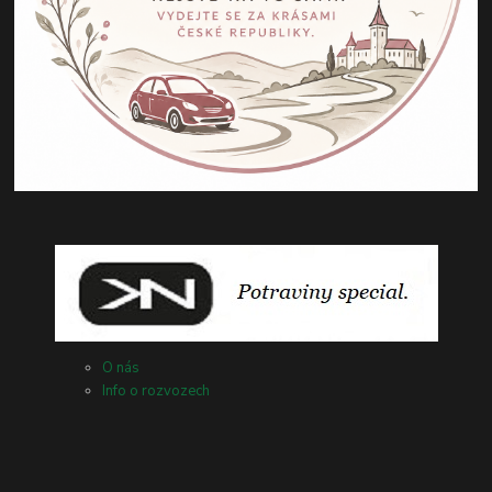
O nás
Info o rozvozech