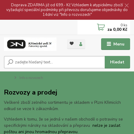
Doprava ZDARMA již od 699.- Kč Vzhledem k atypickému zboží
vyžadující speciální podmínky při převozu doručujeme objednávky do
14dní viz "Info o rozvozech"
0
ks
za
0,00 Kč
Menu
Hledat
Úvod
Info o rozvozech
Rozvozy a prodej
Veškeré zboží zelného sortimentu je skladem v Plzni Křimicích
odkud se veze k zákazníkům.
Vzhledem k tomu, že se jedná v našem obchodě o potraviny se
specifickými nároky na skladování a přepravu
nelze je zaslat
poštou ani jinou hromadnou přepravou.