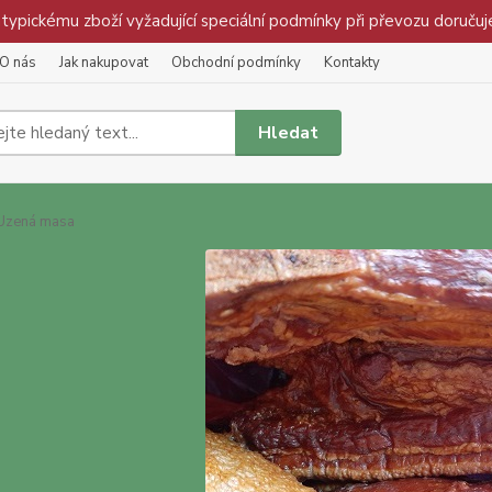
pickému zboží vyžadující speciální podmínky při převozu doručuj
O nás
Jak nakupovat
Obchodní podmínky
Kontakty
Hledat
Uzená masa