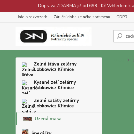
Doprava ZDARMA již od 699.- Kč Vzhledem k aty
Info o rozvozech
Záruční doba zelného sortimenu
GDPR
Úvod
Zelná šťáva zelárny
Lobkowicz Křimice
Kysané zelí zelárny
Lobkowicz Křimice
Zelné saláty zelárny
Lobkowicz Křimice
Uzená masa
Špekáčky