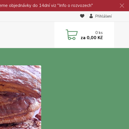
eme objednávky do 14dní viz "Info o rozvozech"
Přihlášení
0
ks
za
0,00 Kč