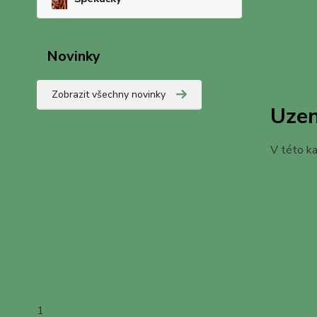
Novinky
Zobrazit všechny novinky
Uze
V této ka
1