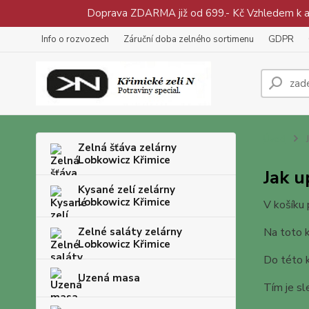
Doprava ZDARMA již od 699.- Kč Vzhledem k aty
Info o rozvozech
Záruční doba zelného sortimenu
GDPR
Úvod
J
Zelná šťáva zelárny
Lobkowicz Křimice
Jak u
Kysané zelí zelárny
Lobkowicz Křimice
V košíku 
Zelné saláty zelárny
Na toto 
Lobkowicz Křimice
Do této k
Uzená masa
Tím je sl