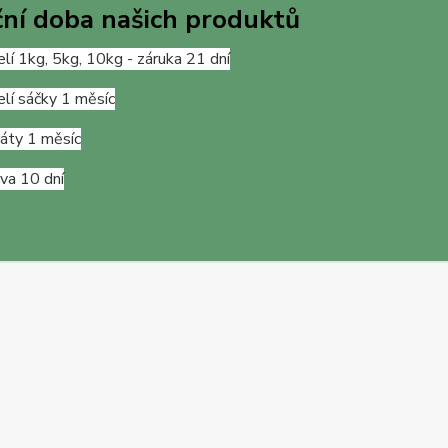
ní doba našich produktů
lí 1kg, 5kg, 10kg - záruka 21 dní
lí sáčky 1 měsíc
láty 1 měsíc
va 10 dní