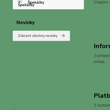
Stejným z
Špekáčky
Novinky
Zobrazit všechny novinky
Infor
Zveřejněn
eshop.
Plat
Z techni