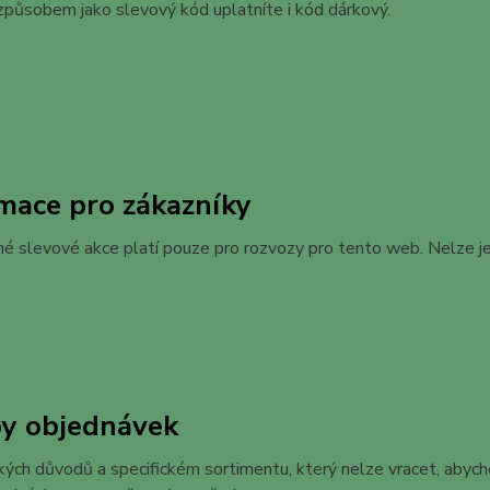
působem jako slevový kód uplatníte i kód dárkový.
mace pro zákazníky
é slevové akce platí pouze pro rozvozy pro tento web. Nelze je u
by objednávek
ckých důvodů a specifickém sortimentu, který nelze vracet, ab