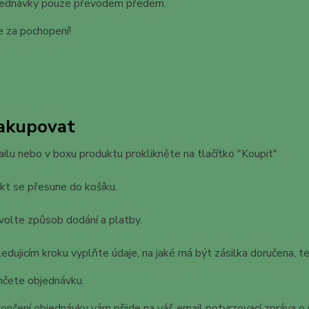
bjednávky pouze převodem předem.
 za pochopení!
nakupovat
ailu nebo v boxu produktu proklikněte na tlačítko "Koupit"
kt se přesune do košíku.
volte způsob dodání a platby.
ledujicím kroku vyplňte údaje, na jaké má být zásilka doručena, 
nčete objednávku.
ončení objednávky vám přijde na váš email potvrzovací zpráva o p