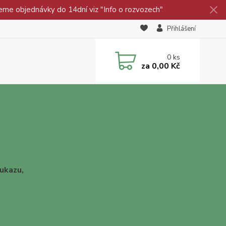
eme objednávky do 14dní viz "Info o rozvozech"
Přihlášení
0
ks
za
0,00 Kč
ukazu,