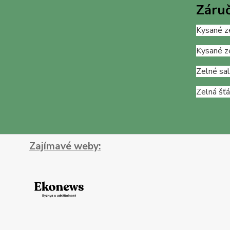
Záruč
Kysané ze
Kysané ze
Zelné sa
Zelná šťá
Zajímavé weby: