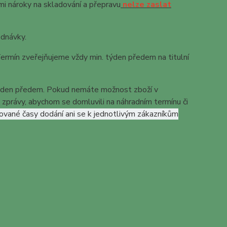
i nároky na skladování a přepravu
nelze zaslat
ednávky.
ermín zveřejňujeme vždy min. týden předem na titulní
y den předem. Pokud nemáte možnost zboží v
zprávy, abychom se domluvili na náhradním termínu či
zované časy dodání ani se k jednotlivým zákazníkům