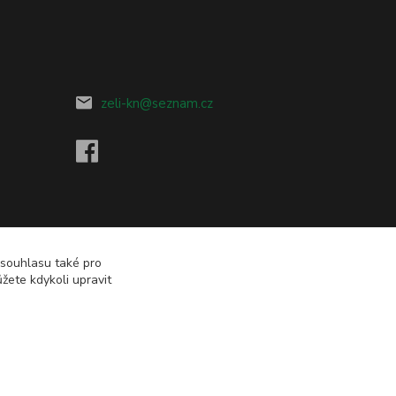
zeli-kn@seznam.cz
 souhlasu také pro
žete kdykoli upravit