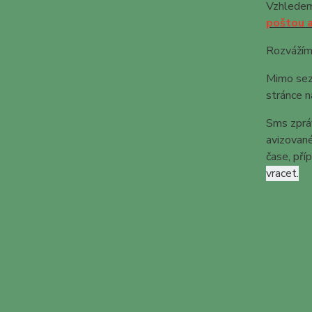
Vzhledem 
poštou a
Rozváží
Mimo se
stránce 
Sms zprá
avizované
čase, pří
vracet.