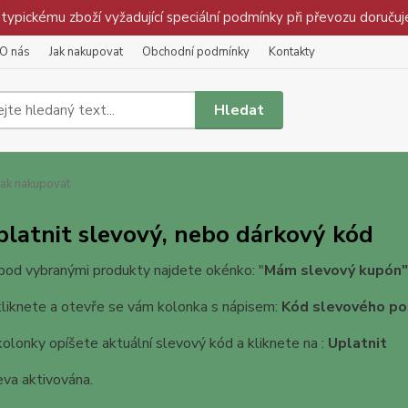
pickému zboží vyžadující speciální podmínky při převozu doručuj
O nás
Jak nakupovat
Obchodní podmínky
Kontakty
Hledat
ak nakupovat
platnit slevový, nebo dárkový kód
pod vybranými produkty najdete okénko: "
Mám slevový kupón"
kliknete a otevře se vám kolonka s nápisem:
Kód slevového po
olonky opíšete aktuální slevový kód a kliknete na :
Uplatnit
eva aktivována.