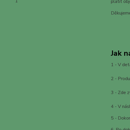
1
platit o
Děkujeme
Jak 
1 - V det
2 - Produ
3 - Zde z
4 - V nás
5 - Doko
6. Po dok