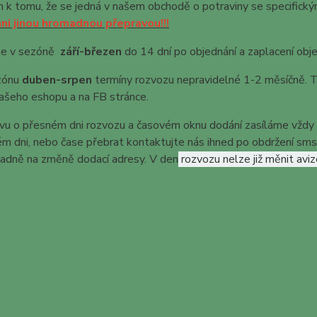
k tomu, že se jedná v našem obchodě o potraviny se specifickým
ni jinou hromadnou přepravou!!!
me v sezóně
září-březen
do 14 dní po objednání a zaplacení obj
zónu
duben-srpen
termíny rozvozu nepravidelné 1-2 měsíčně. T
našeho eshopu a na FB stránce.
vu o přesném dni rozvozu a časovém oknu dodání zasíláme vžd
m dni, nebo čase přebrat kontaktujte nás ihned po obdržení sms 
padně na změně dodací adresy. V den
rozvozu nelze již měnit avi