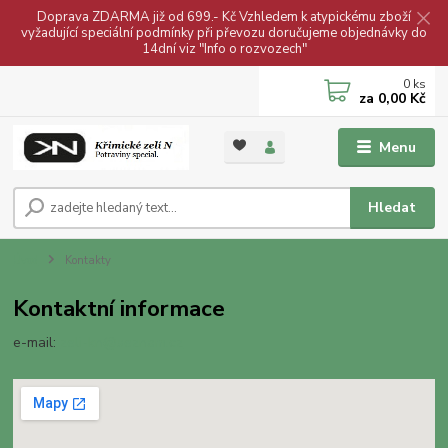
Doprava ZDARMA již od 699.- Kč Vzhledem k atypickému zboží
vyžadující speciální podmínky při převozu doručujeme objednávky do
14dní viz "Info o rozvozech"
0
ks
za
0,00 Kč
Menu
Hledat
Úvod
Kontakty
Kontaktní informace
e-mail:
zeli-kn@seznam.cz