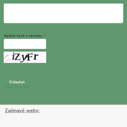
Opište text z obrázku
*
jiný obrázek
Zajímavé weby: