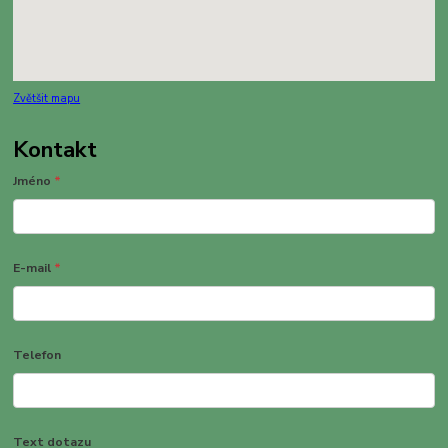
Zvětšit mapu
Kontakt
Jméno
*
E-mail
*
Telefon
Text dotazu