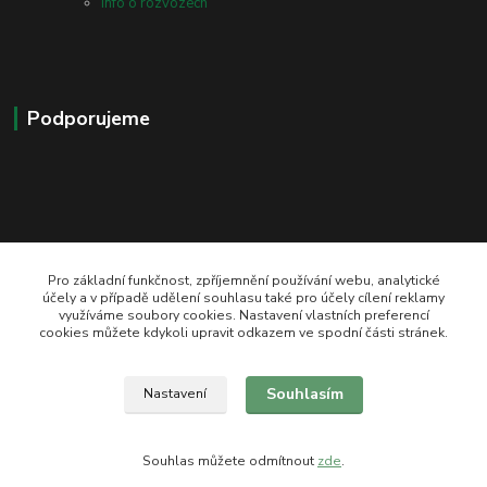
Info o rozvozech
Podporujeme
Pro základní funkčnost, zpříjemnění používání webu, analytické
účely a v případě udělení souhlasu také pro účely cílení reklamy
využíváme soubory cookies. Nastavení vlastních preferencí
zeli-kn@seznam.cz
cookies můžete kdykoli upravit odkazem ve spodní části stránek.
Souhlasím
Nastavení
Souhlas můžete odmítnout
zde
.
Vytvořeno na
Eshop-rychle.cz