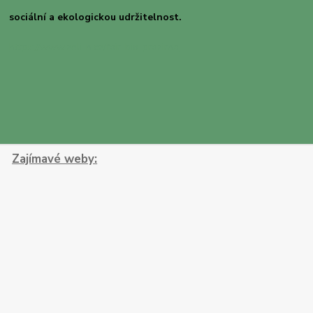
sociální a ekologickou udržitelnost.
https://www.zeli-n.cz/fair-bio-prazirna
Zajímavé weby: