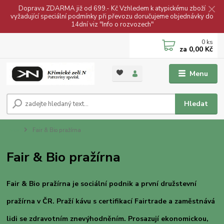
Doprava ZDARMA již od 699.- Kč Vzhledem k atypickému zboží
vyžadující speciální podmínky při převozu doručujeme objednávky do
14dní viz "Info o rozvozech"
0
ks
za
0,00 Kč
Menu
Hledat
Úvod
Fair & Bio pražírna
Fair & Bio pražírna
Fair & Bio pražírna je sociální podnik a první družstevní
pražírna v ČR. Praží kávu s certifikací Fairtrade a zaměstnává
lidi se zdravotním znevýhodněním. Prosazují ekonomickou,