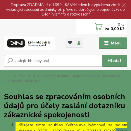
Doprava ZDARMA již od 699.- Kč Vzhledem k atypickému zboží
vyžadující speciální podmínky při převozu doručujeme objednávky do
14dní viz "Info o rozvozech"
0
ks
za
0,00 Kč
Menu
Hledat
Úvod
Souhlas se zpracováním osobních údajů pro účely zaslání dotazníku
zákaznické spokojenosti
Souhlas se zpracováním osobních
údajů pro účely zaslání dotazníku
zákaznické spokojenosti
Udělujete tímto souhlas Květoslava Němcová se sídlem