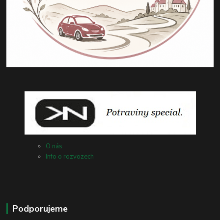
O nás
Info o rozvozech
Podporujeme