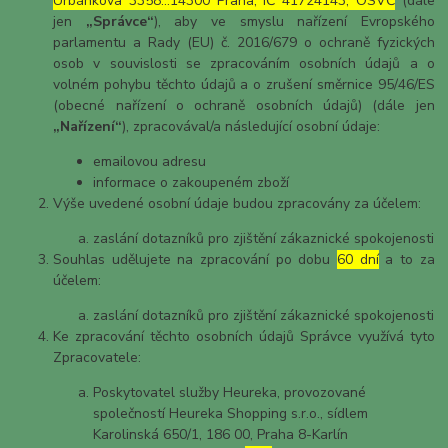
Urbánkova 3358…14300 Praha, IČ 41724143, OSVČ
(dále
jen
„Správce“
), aby ve smyslu nařízení Evropského
parlamentu a Rady (EU) č. 2016/679 o ochraně fyzických
osob v souvislosti se zpracováním osobních údajů a o
volném pohybu těchto údajů a o zrušení směrnice 95/46/ES
(obecné nařízení o ochraně osobních údajů) (dále jen
„Nařízení“
), zpracovával/a následující osobní údaje:
emailovou adresu
informace o zakoupeném zboží
Výše uvedené osobní údaje budou zpracovány za účelem:
zaslání dotazníků pro zjištění zákaznické spokojenosti
Souhlas udělujete na zpracování po dobu
60 dní
a to za
účelem:
zaslání dotazníků pro zjištění zákaznické spokojenosti
Ke zpracování těchto osobních údajů Správce využívá tyto
Zpracovatele:
Poskytovatel služby Heureka, provozované
společností Heureka Shopping s.r.o., sídlem
Karolinská 650/1, 186 00, Praha 8-Karlín