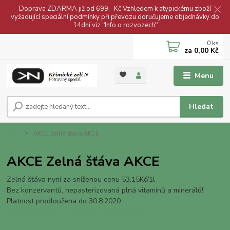
Doprava ZDARMA již od 699.- Kč Vzhledem k atypickému zboží
vyžadující speciální podmínky při převozu doručujeme objednávky do
14dní viz "Info o rozvozech"
0
ks
za
0,00 Kč
Menu
Hledat
Úvod
AKCE Zelná šťáva AKCE
AKCE Zelná šťáva AKCE
Zelná šťáva nyní za sníženou cenu 53.15Kč/1l
Bez konzervantů, nepasterizovaná plná vitamínů a minerálů!
Platnost prodloužena do 30.8.2020
https://www.zeli-n.cz/zelna-stavalobkowicz