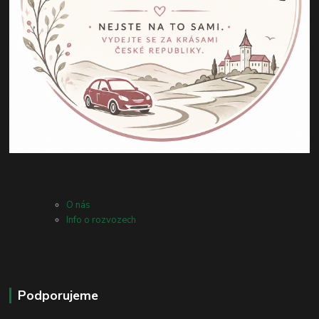
O nás
Info o rozvozech
Podporujeme