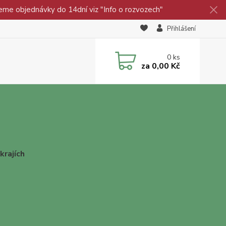
eme objednávky do 14dní viz "Info o rozvozech"
Přihlášení
0
ks
za
0,00 Kč
krajích
ý