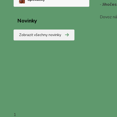
-
Jihočes
Dovoz nás
Novinky
Zobrazit všechny novinky
1