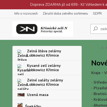
Doprava ZDARMA již od 699.- Kč Vzhledem k aty
Info o rozvozech
Záruční doba zelného sortimenu
GDPR
Úvod
N
Zelná šťáva zelárny
Lobkowicz Křimice
Nové
Kysané zelí zelárny
Lobkowicz Křimice
Kraje - 
Zelné saláty zelárny
-
Středo
Lobkowicz Křimice
-
Plzeňs
-
Bratisl
Uzená masa
-
Králov
-
Jihomo
Špekáčky