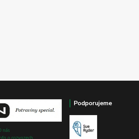
Podporujeme
O nás
Info o rozvozech