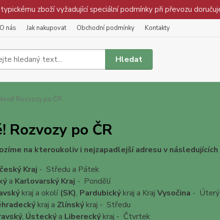
pickému zboží vyžadující speciální podmínky při převozu doručuj
O nás
Jak nakupovat
Obchodní podmínky
Kontakty
Hledat
ové! Rozvozy po ČR
! Rozvozy po ČR
Vozíme na kteroukoliv i nejzapadlejší adresu v následujících 
český Kraj
- Středu a Pátek
ký
a
Karlovarský Kraj
- Pondělí
avský
kraj a okolí
(SK)
,
Pardubický
kraj a Kraj
Vysočina
- Úter
éhradecký
kraj a
Zlínský
kraj - Středu
ravský
,
Ústecký
a
Liberecký
kraj - Čtvrtek