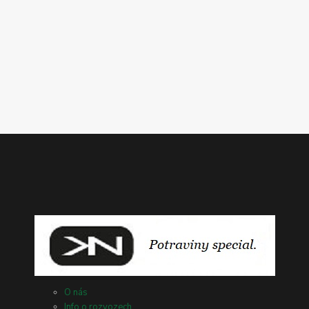
O nás
Info o rozvozech