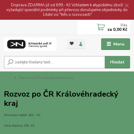
Doprava ZDARMA již od 699.- Kč Vzhledem k atypickému zboží
vyžadující speciální podmínky při převozu doručujeme objednávky do
14dní viz "Info o rozvozech"
0
ks
za
0,00 Kč
Menu
Hledat
Úvod
Rozvoz po ČR Královéhradecký kraj
Rozvoz po ČR Královéhradecký
kraj
Minimální odběr 490.- Kč
Cena dopravy 169.-Kč