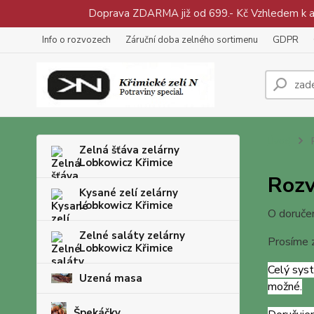
Doprava ZDARMA již od 699.- Kč Vzhledem k aty
Info o rozvozech
Záruční doba zelného sortimenu
GDPR
Úvod
R
Zelná šťáva zelárny
Lobkowicz Křimice
Rozv
Kysané zelí zelárny
Lobkowicz Křimice
O doruče
Zelné saláty zelárny
Prosíme 
Lobkowicz Křimice
Celý syst
Uzená masa
možné.
Špekáčky