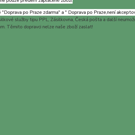
me pouze předem zaplacené zboží.
 "Doprava po Praze zdarma" a " Doprava po Praze,
není akcepto
ilkové služby tipu PPL, Zásilkovna, Česká pošta a další neumožň
m. Těmito dopravci nelze naše zboží zaslat!