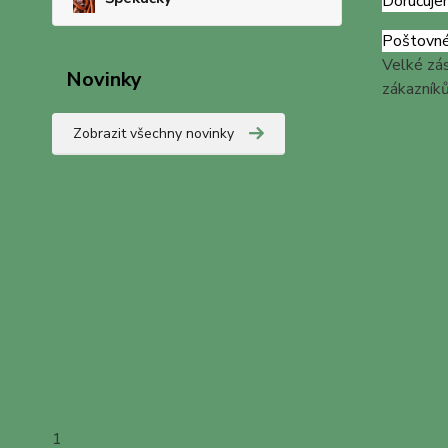
Doručuje
Poštovné
Velké zás
Novinky
zákazníků
Zobrazit všechny novinky
1