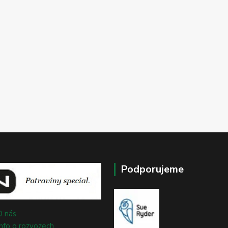
Podporujeme
O nás
Info o rozvozech