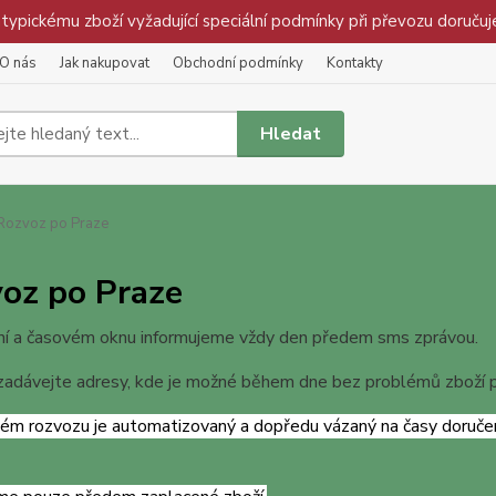
pickému zboží vyžadující speciální podmínky při převozu doručuj
O nás
Jak nakupovat
Obchodní podmínky
Kontakty
Hledat
ozvoz po Praze
oz po Praze
ní a časovém oknu informujeme vždy den předem sms zprávou.
zadávejte adresy, kde je možné během dne bez problémů zboží 
ém rozvozu je automatizovaný a dopředu vázaný na časy doručení