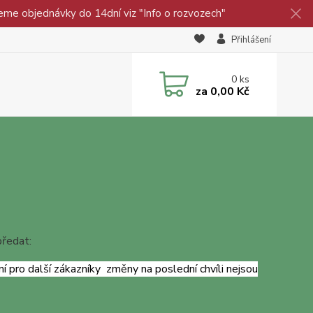
eme objednávky do 14dní viz "Info o rozvozech"
Přihlášení
0
ks
za
0,00 Kč
předat:
 pro další zákazníky změny na poslední chvíli nejsou