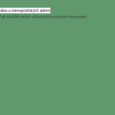
váno u mimopražských adres!
ují zasílání našich chlazených potravin koncovým