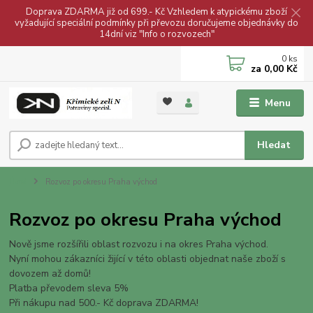
Doprava ZDARMA již od 699.- Kč Vzhledem k atypickému zboží
vyžadující speciální podmínky při převozu doručujeme objednávky do
14dní viz "Info o rozvozech"
0
ks
za
0,00 Kč
Menu
Hledat
Úvod
Rozvoz po okresu Praha východ
Rozvoz po okresu Praha východ
Nově jsme rozšířili oblast rozvozu i na okres Praha východ.
Nyní mohou zákazníci žijící v této oblasti objednat naše zboží s
dovozem až domů!
Platba převodem sleva 5%
Při nákupu nad 500.- Kč doprava ZDARMA!