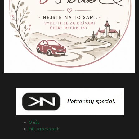
O nás
Info o rozvozech