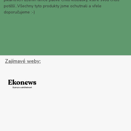
potěší...Všechny tyto produkty jsme ochutnali a vřele
doporučujeme :-)
Zajímavé weby: