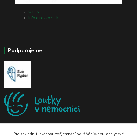
O nás
Info o rozvozech
Podporujeme
Pro základní funkčnost, zpříjemnění používání webu, analytické