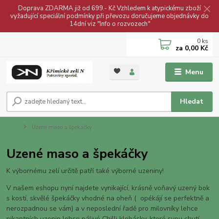
Doprava ZDARMA již od 699.- Kč Vzhledem k atypickému zboží
vyžadující speciální podmínky při převozu doručujeme objednávky do
14dní viz "Info o rozvozech"
0
ks
za
0,00 Kč
Menu
Hledat
Úvod
Uzené maso a špekáčky
Uzené maso a špekáčky
K výbornému zelí určitě patří také výborné uzeniny!
V našem eshopu nyní najdete vynikající, krásně voňavý uzený bok
s kostí, skvělé špekáčky vhodné na oheň ( opékájí se perfektně a
nerozpadnou se vám) a v neposlední řadě pro milovníky lehce
pikantních uzenin lehce pálivé Chilli klobásky, které svou chutí