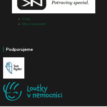
O nás
Info o rozvozech
Podporujeme