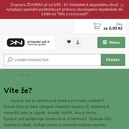
Doprava ZDARMA již od 699.- Kč Vzhledem k atypickému zboží
vyžadující speciální podmínky při převozu doručujeme objednávky do
14dní viz "Info o rozvozech"
0
ks
za
0,00 Kč
Menu
Hledat
Úvod
Víte že?
Víte že?
kysané zelí je vitamínová bomba pro naše zažívání?
Kromě toho je také zdrojem vitamínů skupiny B, vitamínů K,
minerálů jako je vápník, draslík, hořčík, síra a fosfor.
Kysané zelí podporuje tvorbu krve a hormonů. Zbavuje tělo
toxických látek, snižuje únavu a výrazně zvyšuje imunitu.