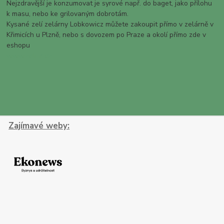
Nejzdravější je konzumovat je syrové např. do baget, jako přílohu
k masu, nebo ke grilovaným dobrotám.
Kysané zelí zelárny Lobkowicz můžete zakoupit přímo v zelárně v
Křimicích u Plzně, nebo s dovozem po Praze a okolí přímo zde v
eshopu
www.zeli-n.cz
Zajímavé weby: