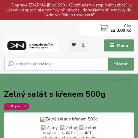
Doprava ZDARMA již od 699.- Kč Vzhledem k atypickému zboží
vyžadující speciální podmínky při převozu doručujeme objednávky do
14dní viz "Info o rozvozech"
0
ks
za
0,00 Kč
Menu
Hledat
Úvod
Kysané zelí zelárny Lobkowicz Křimice
Zelný salát s křenem 500g
Zelný salát s křenem 500g
TOP produkt