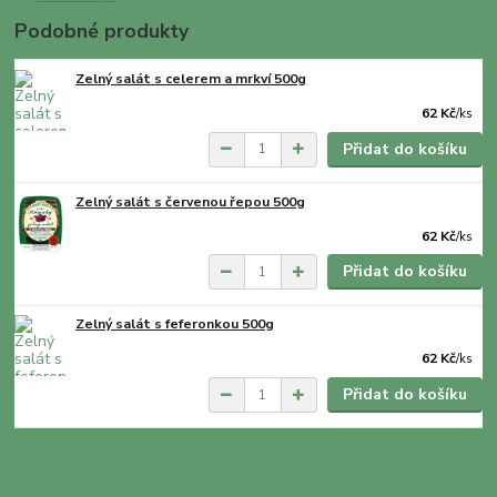
Podobné produkty
Zelný salát s celerem a mrkví 500g
62 Kč
/
ks
Přidat do košíku
Zelný salát s červenou řepou 500g
62 Kč
/
ks
Přidat do košíku
Zelný salát s feferonkou 500g
62 Kč
/
ks
Přidat do košíku