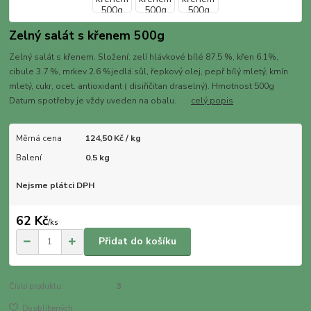
Zelný salát s křenem 500g
Zelný salát s křenem. Složení: zelí hlávkové bílé 87.5 %, křen 6.1%,
cibule 3.7 %, mrkev 2.6 %jedlá sůl, řepkový olej, pepř bílý mletý, kmín
mletý, cukr, ocet. antioxidant ( disiřičitan draselný). Hmotnost 500g
Datum spotřeby je vždy uveden na obalu.
celý popis
Měrná cena
124,50 Kč / kg
Balení
0.5 kg
Nejsme plátci DPH
62 Kč
/
ks
Přidat do košíku
Číslo produktu:
3
Do oblíbených