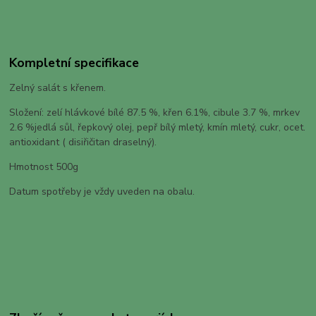
Kompletní specifikace
Zelný salát s křenem.
Složení: zelí hlávkové bílé 87.5 %, křen 6.1%, cibule 3.7 %, mrkev
2.6 %jedlá sůl, řepkový olej, pepř bílý mletý, kmín mletý, cukr, ocet.
antioxidant ( disiřičitan draselný).
Hmotnost 500g
Datum spotřeby je vždy uveden na obalu.