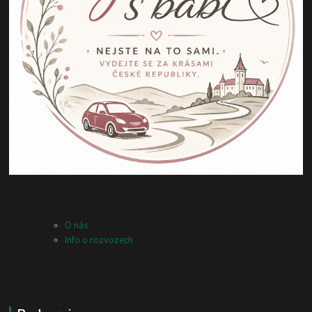
O nás
Info o rozvozech