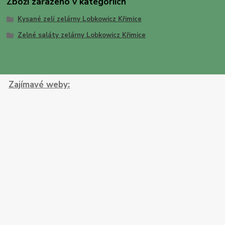
Zboží zařazeno v kategoriích
Kysané zelí zelárny Lobkowicz Křimice
Zelné saláty zelárny Lobkowicz Křimice
Zajímavé weby: