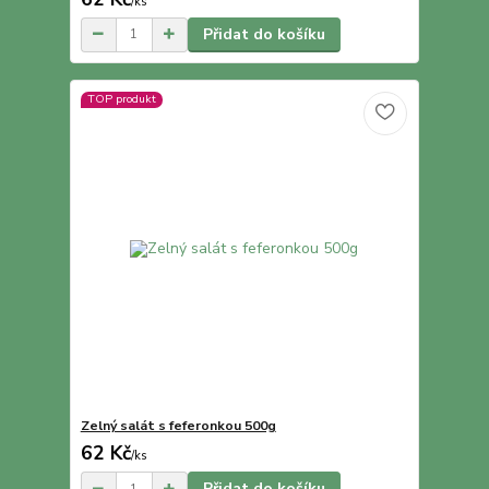
/
ks
Přidat do košíku
TOP produkt
Zelný salát s feferonkou 500g
62 Kč
/
ks
Přidat do košíku