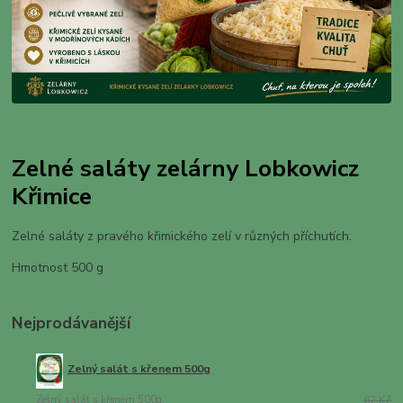
Zelné saláty zelárny Lobkowicz
Křimice
Zelné saláty z pravého křimického zelí v různých příchutích.
Hmotnost 500 g
Nejprodávanější
1.
Zelný salát s křenem 500g
Zelný salát s křenem 500g
62 Kč