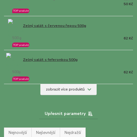
50 Kč
TOP produkt
2.
Zelný salát s červenou řepou 500g
500 g
62 Kč
TOP produkt
3.
Zelný salát s feferonkou 500g
500g
62 Kč
TOP produkt
zobrazit více produktů
Upřesnit parametry
Nejnovější
Nejlevnější
Nejdražší