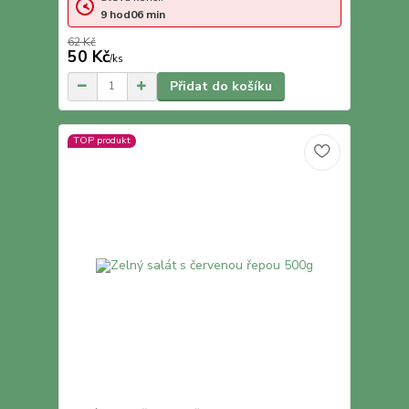
9
hod
06
min
62 Kč
50 Kč
/
ks
Přidat do košíku
TOP produkt