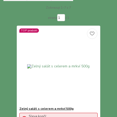
Zobrazuji 1-7 z 7
strana
z 1
TOP produkt
Zelný salát s celerem a mrkví 500g
Sleva končí: