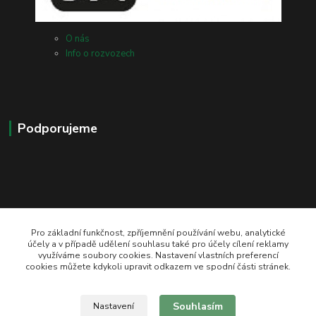
O nás
Info o rozvozech
Podporujeme
Pro základní funkčnost, zpříjemnění používání webu, analytické
účely a v případě udělení souhlasu také pro účely cílení reklamy
využíváme soubory cookies. Nastavení vlastních preferencí
zeli-kn@seznam.cz
cookies můžete kdykoli upravit odkazem ve spodní části stránek.
Souhlasím
Nastavení