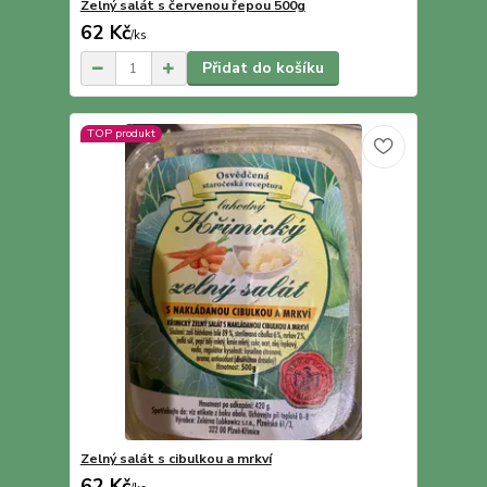
Zelný salát s červenou řepou 500g
62 Kč
/
ks
Přidat do košíku
TOP produkt
Zelný salát s cibulkou a mrkví
62 Kč