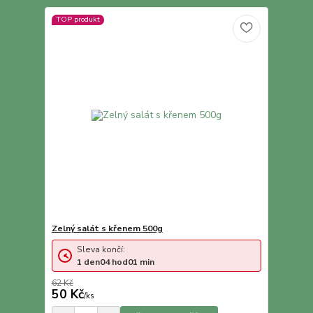
TOP produkt
Zelný salát s křenem 500g
Sleva končí:
1
den
04
hod
01
min
62 Kč
50 Kč
/
ks