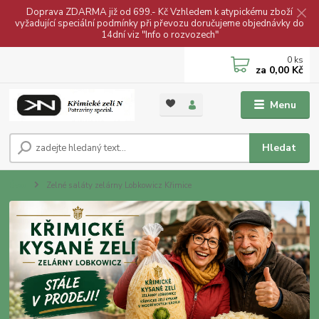
Doprava ZDARMA již od 699.- Kč Vzhledem k atypickému zboží
vyžadující speciální podmínky při převozu doručujeme objednávky do
14dní viz "Info o rozvozech"
0
ks
za
0,00 Kč
Menu
Hledat
Úvod
Zelné saláty zelárny Lobkowicz Křimice