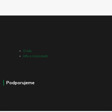
O nás
Info o rozvozech
Podporujeme