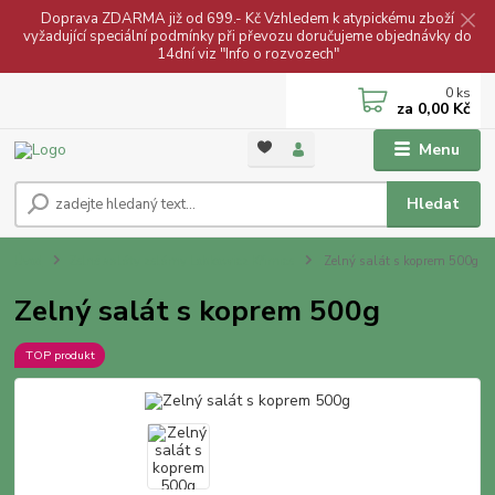
Doprava ZDARMA již od 699.- Kč Vzhledem k atypickému zboží
vyžadující speciální podmínky při převozu doručujeme objednávky do
14dní viz "Info o rozvozech"
0
ks
za
0,00 Kč
Menu
Hledat
Úvod
Zelné saláty zelárny Lobkowicz Křimice
Zelný salát s koprem 500g
Zelný salát s koprem 500g
TOP produkt