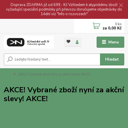
Doprava ZDARMA již od 699.- Kč Vzhledem k atypickému zboží
vyžadující speciální podmínky při převozu doručujeme objednávky do
14dní viz "Info o rozvozech"
0
ks
za
0,00 Kč
Menu
Hledat
Úvod
AKCE! Vybrané zboží nyní za akční slevy! AKCE!
AKCE! Vybrané zboží nyní za akční
slevy! AKCE!