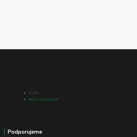
O nás
Info o rozvozech
Podporujeme