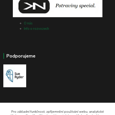
O nás
Info o rozvozech
Podporujeme
Pro základní funkčnost, zpříjemnění používání webu, analytické