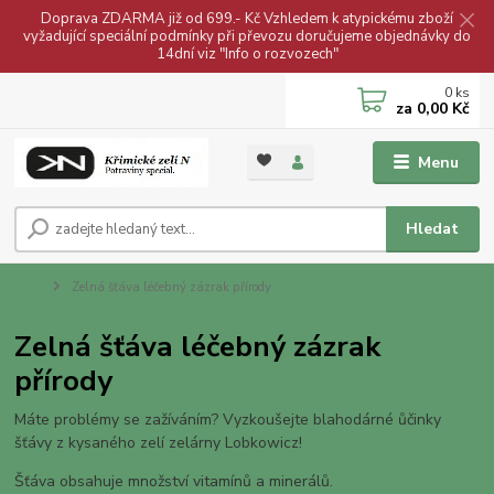
Doprava ZDARMA již od 699.- Kč Vzhledem k atypickému zboží
vyžadující speciální podmínky při převozu doručujeme objednávky do
14dní viz "Info o rozvozech"
0
ks
za
0,00 Kč
Menu
Hledat
Úvod
Zelná šťáva léčebný zázrak přírody
Zelná šťáva léčebný zázrak
přírody
Máte problémy se zažíváním? Vyzkoušejte blahodárné ůčinky
šťávy z kysaného zelí zelárny Lobkowicz!
Šťáva obsahuje množství vitamínů a minerálů.