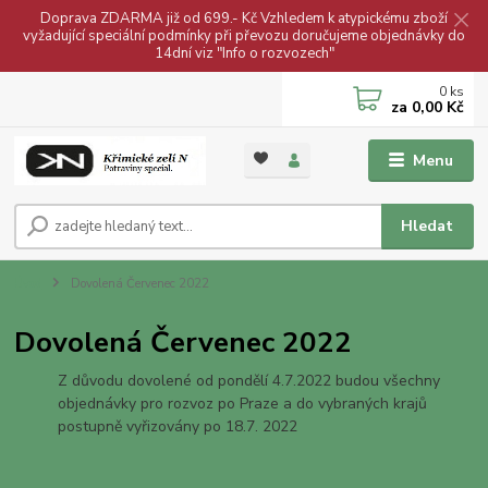
Doprava ZDARMA již od 699.- Kč Vzhledem k atypickému zboží
vyžadující speciální podmínky při převozu doručujeme objednávky do
14dní viz "Info o rozvozech"
0
ks
za
0,00 Kč
Menu
Hledat
Úvod
Dovolená Červenec 2022
Dovolená Červenec 2022
Z důvodu dovolené od pondělí 4.7.2022 budou všechny
objednávky pro rozvoz po Praze a do vybraných krajů
postupně vyřizovány po 18.7. 2022