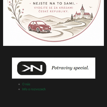
O nás
Info o rozvozech