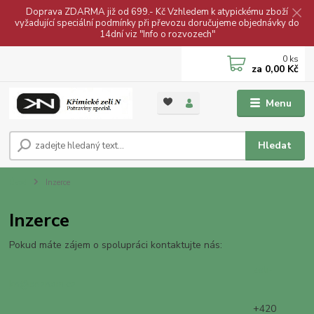
Doprava ZDARMA již od 699.- Kč Vzhledem k atypickému zboží
vyžadující speciální podmínky při převozu doručujeme objednávky do
14dní viz "Info o rozvozech"
0
ks
za
0,00 Kč
Menu
Hledat
Úvod
Inzerce
Inzerce
Pokud máte zájem o spolupráci kontaktujte nás:
zeli-
kn@seznam.cz
+420