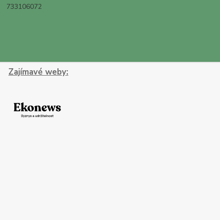
733106072
Zajímavé weby: