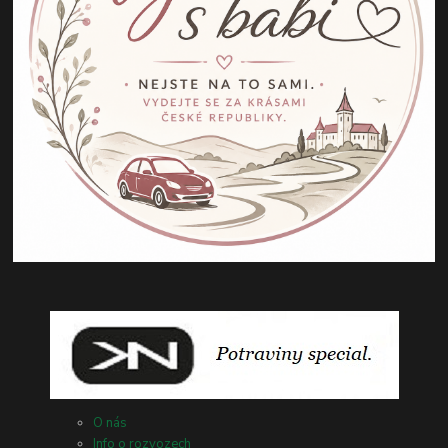
O nás
Info o rozvozech