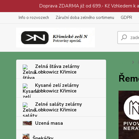
Doprava ZDARMA již od 699.- Kč Vzhledem k aty
Info o rozvozech
Záruční doba zelného sortimenu
GDPR
Úvod
Ř
Zelná šťáva zelárny
Lobkowicz Křimice
Řeme
Kysané zelí zelárny
Lobkowicz Křimice
Zelné saláty zelárny
Lobkowicz Křimice
Uzená masa
Špekáčky