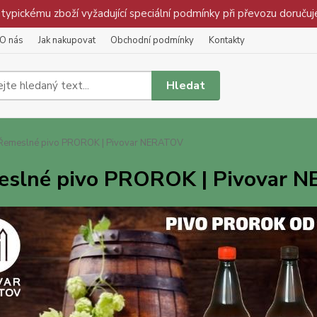
pickému zboží vyžadující speciální podmínky při převozu doručuj
O nás
Jak nakupovat
Obchodní podmínky
Kontakty
Hledat
emeslné pivo PROROK | Pivovar NERATOV
slné pivo PROROK | Pivovar 