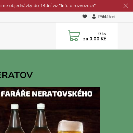
eme objednávky do 14dní viz "Info o rozvozech"
Přihlášení
0
ks
za
0,00 Kč
NERATOV