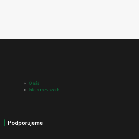
O nás
Info o rozvozech
Podporujeme