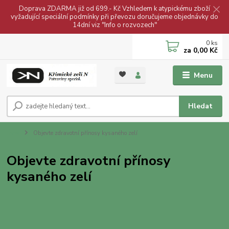
Doprava ZDARMA již od 699.- Kč Vzhledem k atypickému zboží
vyžadující speciální podmínky při převozu doručujeme objednávky do
14dní viz "Info o rozvozech"
0
ks
za
0,00 Kč
Menu
Hledat
Úvod
Objevte zdravotní přínosy kysaného zelí
Objevte zdravotní přínosy
kysaného zelí