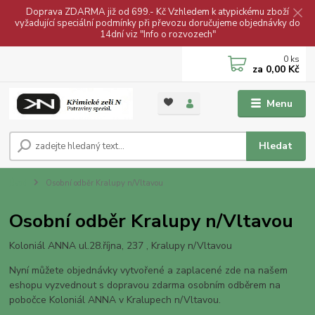
Doprava ZDARMA již od 699.- Kč Vzhledem k atypickému zboží
vyžadující speciální podmínky při převozu doručujeme objednávky do
14dní viz "Info o rozvozech"
0
ks
za
0,00 Kč
Menu
Hledat
Úvod
Osobní odběr Kralupy n/Vltavou
Osobní odběr Kralupy n/Vltavou
Koloniál ANNA ul.28.října, 237 , Kralupy n/Vltavou
Nyní můžete objednávky vytvořené a zaplacené zde na našem
eshopu vyzvednout s dopravou zdarma osobním odběrem na
pobočce Koloniál ANNA v Kralupech n/Vltavou.