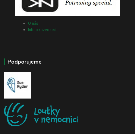
O nás
Info o rozvozech
Podporujeme