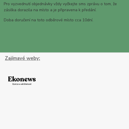
Pro vyzvednutí objednávky vždy vyčkejte sms zprávu o tom, že
zásilka dorazila na místo a je připravena k předání.
Doba doručení na toto odběrové místo cca 10dní.
Zajímavé weby: