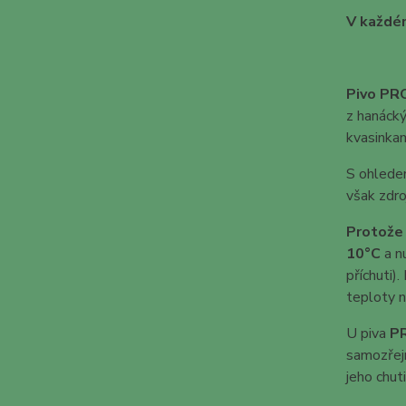
V každém
Pivo P
z hanácký
kvasinkam
S ohledem
však zdro
Protože 
10°C
a n
příchuti)
teploty n
U piva
P
samozře
jeho chut