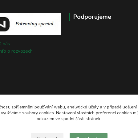
Podporujeme
O nás
Info o rozvozech
čnost, zpříjemnění používání webu, analytické účely a v případě udělení
y využíváme soubory cookies. Nastavení vlastních preferencí cookies mů
odkazem ve spodní části stránek.