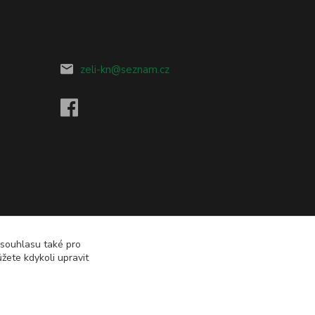
zeli-kn@seznam.cz
 souhlasu také pro
žete kdykoli upravit