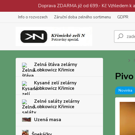
Doprava ZDARMA již od 699.- Kč Vzhledem k aty
Info o rozvozech
Záruční doba zelného sortimenu
GDPR
Úvod
P
Zelná šťáva zelárny
Lobkowicz Křimice
Pivo
Kysané zelí zelárny
Lobkowicz Křimice
Novinka
Zelné saláty zelárny
Lobkowicz Křimice
Uzená masa
Špekáčky