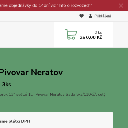
eme objednávky do 14dní viz "Info o rozvozech"
Přihlášení
0
ks
za
0,00 Kč
 Pivovar Neratov
 3ks
rorok 13° světlé 1L | Pivovar Neratov Sada 5ks/110Kč/l
celý
sme plátci DPH