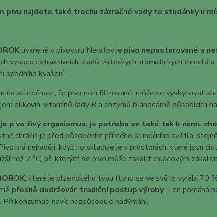
 pivu najdete také trochu zázračné vody ze studánky u mí
ROROK
uvařené v pivovaru Neratov je
pivo nepasterované a ne
ch vysoce extraktivních sladů, žateckých aromatických chmelů a
i spodního kvašení.
 na skutečnost, že pivo není filtrované, může se vyskytovat sl
jem bílkovin, vitamínů řady B a enzymů blahodárně působících na 
je pivo živý organismus, je potřeba se také tak k němu cho
utné chránit je před působením přímého slunečního světla, stejn
. Pivo má nejraději, když ho skladujete v prostorách, které jsou či
ižší než 2 °C, při kterých se pivo může zakalit chladovým zákale
ROROK
, které je plzeňského typu (toho se ve světě vyrábí 70 
jmě
přesně dodržován tradiční postup výroby
. Ten pomáhá nej
i. Při konzumaci navíc nezpůsobuje nadýmání.