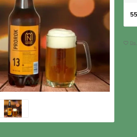
55
Do 