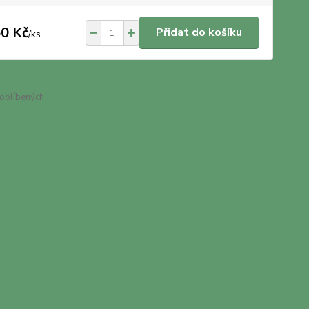
0 Kč
Přidat do košíku
/
ks
oblíbených