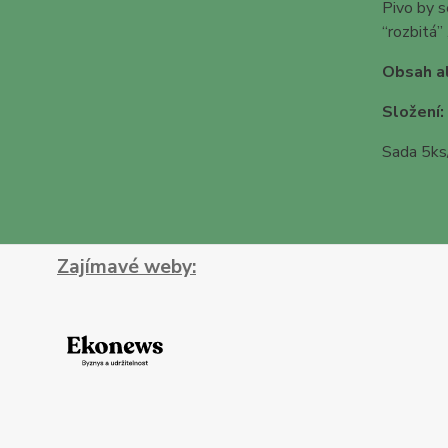
Pivo by s
“rozbitá”
Obsah a
Složení:
Sada 5ks
Zajímavé weby: