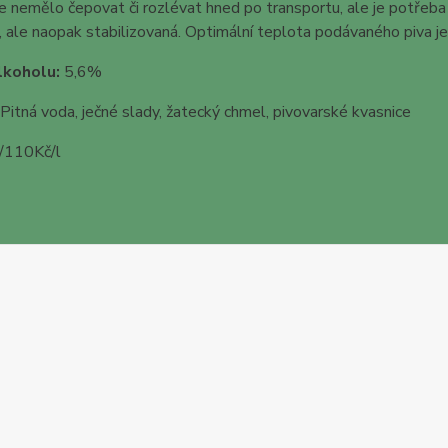
e nemělo čepovat či rozlévat hned po transportu, ale je potřeba 
 , ale naopak stabilizovaná. Optimální teplota podávaného piva je
lkoholu:
5,6%
Pitná voda, ječné slady, žatecký chmel, pivovarské kvasnice
/110Kč/l