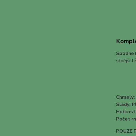
Komple
Spodně k
silnější 
Chmely:
Slady:
Pl
Hořkost 
Počet r
POUZE P