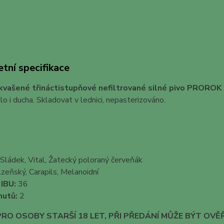
tní specifikace
vašené třináctistupňové nefiltrované silné pivo PROROK
tělo i ducha. Skladovat v lednici, nepasterizováno.
Sládek, Vital, Žatecký poloraný červeňák
zeňský, Carapils, Melanoidní
IBU:
36
mutů:
2
RO OSOBY STARŠÍ 18 LET, PŘI PŘEDÁNÍ M
ŮŽE BÝT OVĚŘ