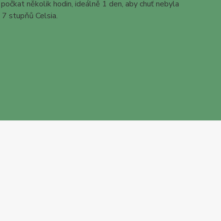
počkat několik hodin, ideálně 1 den, aby chuť nebyla
 7 stupňů Celsia.