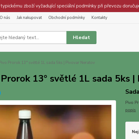
pickému zboží vyžadující speciální podmínky při převozu doručuj
O nás
Jak nakupovat
Obchodní podmínky
Kontakty
Hledat
ivo Prorok 13° světlé 1L sada 5ks | Pivovar Neratov
 Prorok 13° světlé 1L sada 5ks |
Sada
Pivo P
popis
Nej