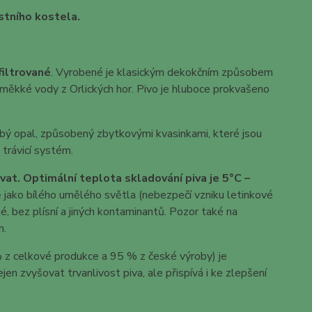
stního kostela.
filtrované
. Vyrobené je klasickým dekokčním způsobem
 měkké vody z Orlických hor. Pivo je hluboce prokvašeno
abý opal, způsobený zbytkovými kvasinkami, které jsou
trávicí systém.
vat. Optimální teplota skladování piva je 5°C –
ě jako bílého umělého světla (nebezpečí vzniku letinkové
sté, bez plísní a jiných kontaminantů. Pozor také na
m.
% z celkové produkce a 95 % z české výroby) je
en zvyšovat trvanlivost piva, ale přispívá i ke zlepšení