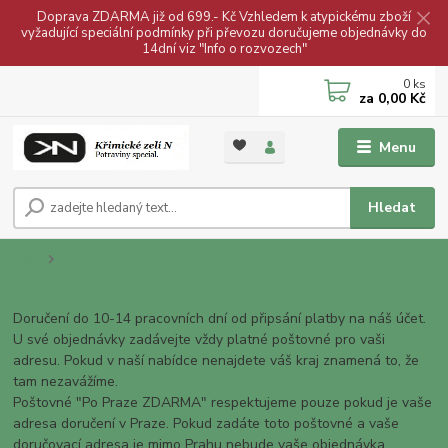
Doprava ZDARMA již od 699.- Kč Vzhledem k atypickému zboží
vyžadující speciální podmínky při převozu doručujeme objednávky do
14dní viz "Info o rozvozech"
0
ks
za
0,00 Kč
Menu
Hledat
Úvod
Doručení do 10-14 pracovních dní od připsání platby na náš účet.
U své objednávky zadávejte vždy platné poštovné pro vaši
adresu. Pokud v naší nabídce nenajdete váš kraj znamená to, že
tam nezavážíme.
Poštovné "Po Praze ZDARMA" respektujeme pouze pokud je vaše
adresa doručení v Praze. Pokud zadáte toto poštovné a vaše
doručovací adresa je mimo Prahu nebude vaše objednávka