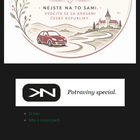
O nás
Info o rozvozech