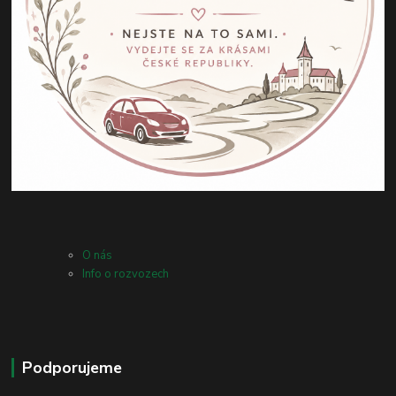
O nás
Info o rozvozech
Podporujeme