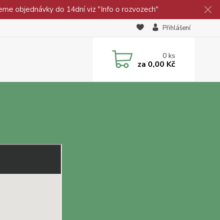
eme objednávky do 14dní viz "Info o rozvozech"
Přihlášení
0
ks
za
0,00 Kč