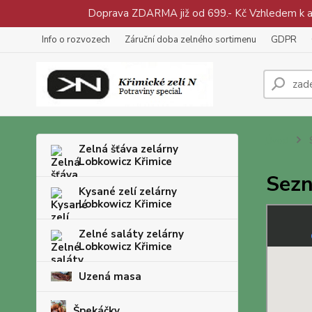
Doprava ZDARMA již od 699.- Kč Vzhledem k aty
Info o rozvozech
Záruční doba zelného sortimenu
GDPR
Úvod
S
Zelná šťáva zelárny
Lobkowicz Křimice
Sezn
Kysané zelí zelárny
Lobkowicz Křimice
Zelné saláty zelárny
Lobkowicz Křimice
Uzená masa
Špekáčky