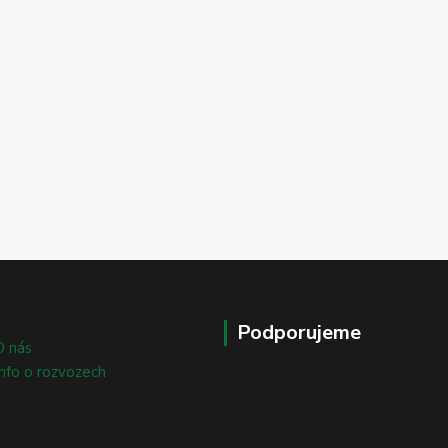
Podporujeme
O nás
Info o rozvozech