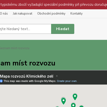
pickému zboží vyžadující speciální podmínky při převozu doručuj
O nás
Jak nakupovat
Obchodní podmínky
Kontakty
Hledat
eznam míst rozvozu
am míst rozvozu