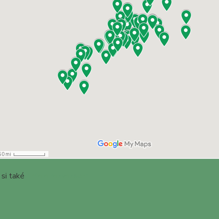
 si také
"Info o rozvozech"