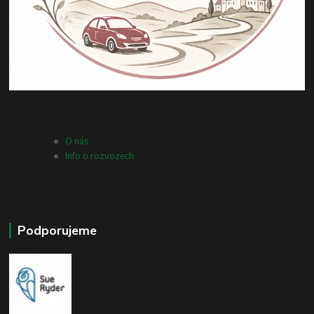
O nás
Info o rozvozech
Podporujeme