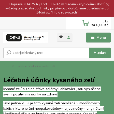
Doprava ZDARMA již od 699.- Kč Vzhledem k atypickému zboží
vyžadující speciální podmínky při převozu doručujeme objednávky do
14dní viz "Info o rozvozech"
0
ks
za
0,00 Kč
Menu
Hledat
Úvod
Léčebné účinky kysaného zelí
Léčebné účinky kysaného zelí
K
ysané zelí a zelná šťáva zelárny Lobkowicz jsou vyhlášené
svými pozitivními účinky na zdraví.
Jako jediné v EU je toto kysané zelí naložené v modřínových
kádích, které je činí neopakovatelným a jedinečným originálem!
Modřínové dřevo ze kterého jsou sudy vyrobeny výrazně a