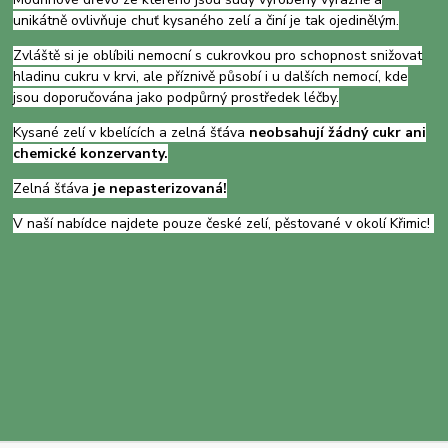
unikátně ovlivňuje chuť kysaného zelí a činí je tak ojedinělým.
Zvláště si je oblíbili nemocní s cukrovkou pro schopnost snižovat
hladinu cukru v krvi, ale příznivě působí i u dalších nemocí, kde
jsou doporučována jako podpůrný prostředek léčby.
Kysané zelí v kbelících a zelná šťáva
neobsahují žádný cukr ani
chemické konzervanty.
Zelná šťáva
je nepasterizovaná!
V naší nabídce najdete pouze české zelí, pěstované v okolí Křimic!