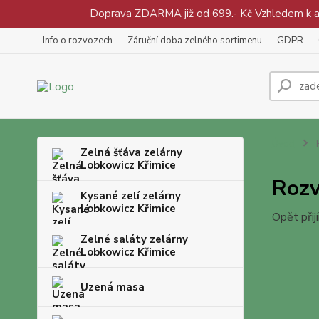
Doprava ZDARMA již od 699.- Kč Vzhledem k aty
Info o rozvozech
Záruční doba zelného sortimenu
GDPR
Úvod
R
Zelná šťáva zelárny
Lobkowicz Křimice
Rozv
Kysané zelí zelárny
Lobkowicz Křimice
Opět při
Zelné saláty zelárny
Lobkowicz Křimice
Uzená masa