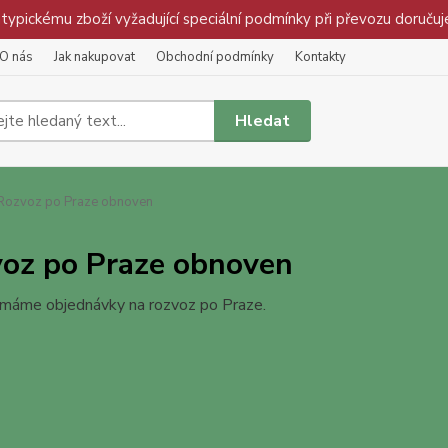
pickému zboží vyžadující speciální podmínky při převozu doručuj
O nás
Jak nakupovat
Obchodní podmínky
Kontakty
Hledat
ozvoz po Praze obnoven
oz po Praze obnoven
jímáme objednávky na rozvoz po Praze.