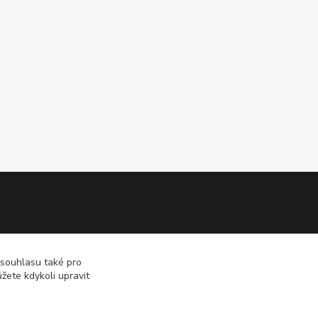
zeli-kn@seznam.cz
 souhlasu také pro
žete kdykoli upravit