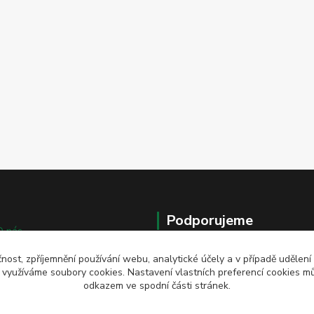
Podporujeme
O nás
Info o rozvozech
čnost, zpříjemnění používání webu, analytické účely a v případě udělení
y využíváme soubory cookies. Nastavení vlastních preferencí cookies mů
odkazem ve spodní části stránek.