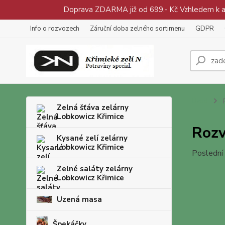
Doprava ZDARMA již od 699.- Kč Vzhledem k aty
Info o rozvozech
Záruční doba zelného sortimenu
GDPR
Úvod
R
Zelná šťáva zelárny
Lobkowicz Křimice
Rozv
Kysané zelí zelárny
Lobkowicz Křimice
Poslední
Zelné saláty zelárny
Lobkowicz Křimice
Uzená masa
Špekáčky