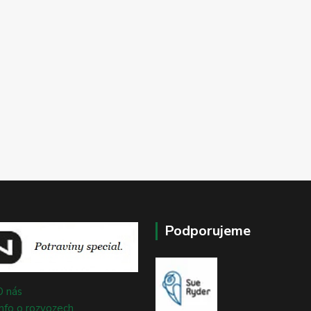
Podporujeme
O nás
Info o rozvozech