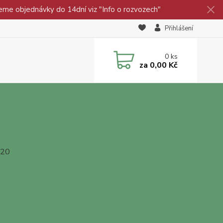
eme objednávky do 14dní viz "Info o rozvozech"
Přihlášení
0
ks
za
0,00 Kč
020