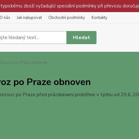
pickému zboží vyžadující speciální podmínky při převozu doručuj
O nás
Jak nakupovat
Obchodní podmínky
Kontakty
Hledat
ozvoz po Praze obnoven
oz po Praze obnoven
 rozvoz po Praze před prázdninami proběhne v týdnu od 29.6..2