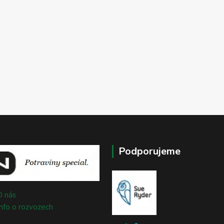
Podporujeme
O nás
Info o rozvozech