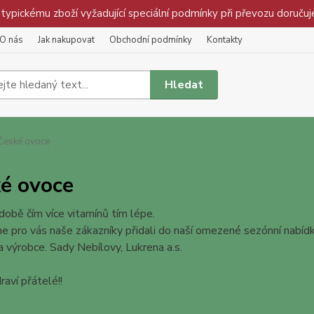
pickému zboží vyžadující speciální podmínky při převozu doručuj
O nás
Jak nakupovat
Obchodní podmínky
Kontakty
Hledat
České ovoce
é ovoce
době čím více vitamínů tím lépe.
e pro vás naše zákazníky přidali do naší omezené sezónní nabídk
a výrobce. Sady Nebílovy, Lukrena a.s.
aví přátelé!!