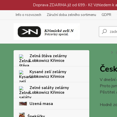
Doprava ZDARMA již od 699.- Kč Vzhledem k aty
Info o rozvozech
Záruční doba zelného sortimenu
GDPR
Úvod
Zelná šťáva zelárny
Lobkowicz Křimice
Česk
Kysané zelí zelárny
Lobkowicz Křimice
V dnešní 
Proto jsm
Zelné saláty zelárny
Pěstitel 
Lobkowicz Křimice
Uzená masa
Hodně zdr
Špekáčky