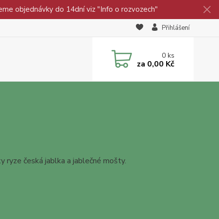
eme objednávky do 14dní viz "Info o rozvozech"
Přihlášení
0
ks
za
0,00 Kč
y ryze česká jablka a jablečné mošty.