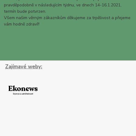
pravděpodobně v následujícím týdnu, ve dnech 14-16.1.2021,
termín bude potvrzen.
Všem našim věrným zákazníkům děkujeme za trpělivost a přejeme
vám hodně zdraví!!
Zajímavé weby: