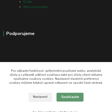
O nás
Info o rozvozech
Podporujeme
Pro základní funkčnost, zpříjemnění používání webu, analytické
účely a v případě udělení souhlasu také pro účely cílení reklamy
využíváme soubory cookies. Nastavení vlastních preferencí
zeli-kn@seznam.cz
cookies můžete kdykoli upravit odkazem ve spodní části stránek.
Souhlasím
Nastavení