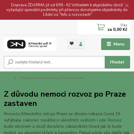
Doprava ZDARMA již od 699.- Kč Vzhledem k atypickému zboží
vyžadující speciální podmínky při převozu doručujeme objednávky do
14dní viz "Info o rozvozech"
0
ks
za
0,00 Kč
Menu
Hledat
Úvod
Z důvodu nemoci rozvoz po Praze zastaven
Z důvodu nemoci rozvoz po Praze
zastaven
Rozvozu Křimického zelí po Praze se dlouho nákaza Covid 19
vyhýbala, nakonec zasáhla o vánočních svátcích i zde. Rozvoz
bude obnoven a zboží doručeno zákazníkům ihned jak to bude
možné, po ukončení léčení a karantény. Pokud půjde vše dobře tak