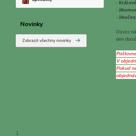
-
Králov
-
Jihomo
-
Jihočes
Novinky
Dovoz nás
den doru
Zobrazit všechny novinky
Poštovné
V objedn
Pokud ne
objednáv
1