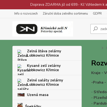
Doprava ZDARMA již od 699.- Kč Vzhledem k aty
Info o rozvozech
Záruční doba zelného sortimenu
GDPR
Úvod
R
Zelná šťáva zelárny
Lobkowicz Křimice
Rozv
Kysané zelí zelárny
Lobkowicz Křimice
Kraje - V
Zelné saláty zelárny
-Praha -
Lobkowicz Křimice
-
Středo
Uzená masa
-
Plzeňs
-
Pardub
Špekáčky