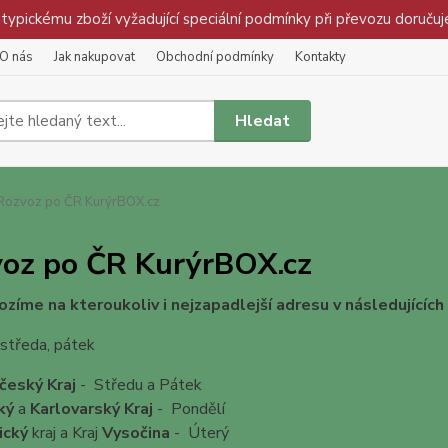
pickému zboží vyžadující speciální podmínky při převozu doručuj
O nás
Jak nakupovat
Obchodní podmínky
Kontakty
Hledat
ozvoz po ČR KurýrBOX.cz
oz po ČR KurýrBOX.cz
ozíme na kteroukoliv i nejzapadlejší adresu v následujících k
středa, pátek
český Kraj
- Středu a Pátek
ký
a
Karlovarský Kraj
- Pondělí
ický
kraj a Kraj
Vysočina
- Úterý