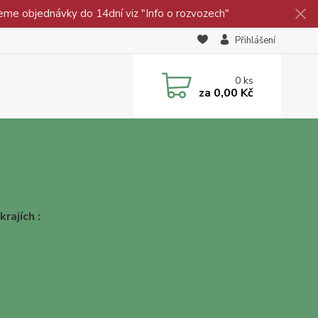
eme objednávky do 14dní viz "Info o rozvozech"
Přihlášení
0
ks
za
0,00 Kč
rajích :