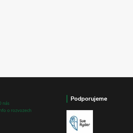
Podporujeme
O nás
Info o rozvozech