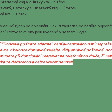
éhradecký
kraj a
Zlínský
kraj - Středu
ravský
,
Ústecký
a
Liberecký
kraj - Čtvrtek
ký
Kraj - Pátek
ledující týden po objednání. Pokud zaplatíte do neděle objednáv
čení. Rozvozové dny jsou uvedené v seznamu výše.
 "Doprava po Praze zdarma" není akceptováno u mimopražs
ávce v kolonce dopravné zadejte vždy správné poštovné, po
budete při doručování reagovat na telefonát od řidiče, či ne
ka za doručenou a nelze vracet peníze!!