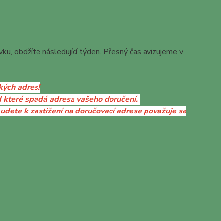
ku, obdžíte následující týden. Přesný čas avizujeme v
kých adres!
d které spadá adresa vašeho doručení.
budete k zastižení na doručovací adrese považuje se