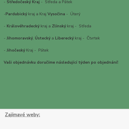
-
Středočeský Kraj
- Středa a Pátek
-
Pardubický
kraj a Kraj
Vysočina
- Úterý
-
Královéhradecký
kraj a
Zlínský
kraj - Středa
-
Jihomoravský
,
Ústecký
a
Liberecký
kraj - Čtvrtek
-
Jihočeský
Kraj - Pátek
Vaši objednávku doručíme následující týden po objednání!
Zajímavé weby: