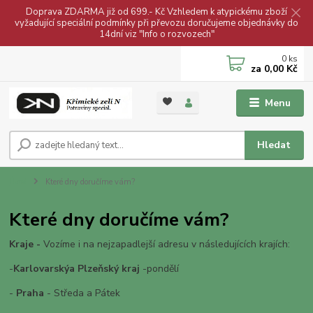
Doprava ZDARMA již od 699.- Kč Vzhledem k atypickému zboží
vyžadující speciální podmínky při převozu doručujeme objednávky do
14dní viz "Info o rozvozech"
0
ks
za
0,00 Kč
Menu
Hledat
Úvod
Které dny doručíme vám?
Které dny doručíme vám?
Kraje -
Vozíme i na nejzapadlejší adresu v následujících krajích:
-
Karlovarský
a Plzeňský kraj
-pondělí
-
Praha
- Středa a Pátek