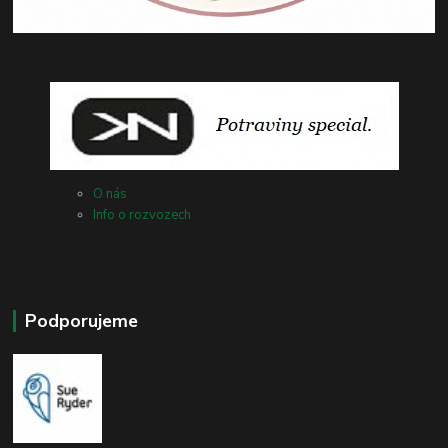
O nás
Info o rozvozech
Podporujeme