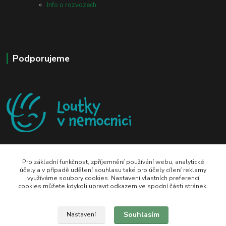
Info o rozvozech
Podporujeme
Pro základní funkčnost, zpříjemnění používání webu, analytické
účely a v případě udělení souhlasu také pro účely cílení reklamy
využíváme soubory cookies. Nastavení vlastních preferencí
zeli-kn@seznam.cz
cookies můžete kdykoli upravit odkazem ve spodní části stránek.
Souhlasím
Nastavení