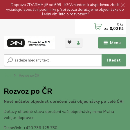
Doprava ZDARMA již od 699.- Kč Vzhledem k atypickému zboží
vyžadující speciální podmínky při převozu doručujeme objednávky do
14dní viz "Info o rozvozech"
0
ks
za
0,00 Kč
Menu
Hledat
Úvod
Rozvoz po ČR
Rozvoz po ČR
Nově můžete objednat doručení vaší objednávky po celé ČR!
Dotazy ohledně stavu doručení vaší objednávky mimo Prahu
volejte dopravce:
Dispečink: +420 736 125 730