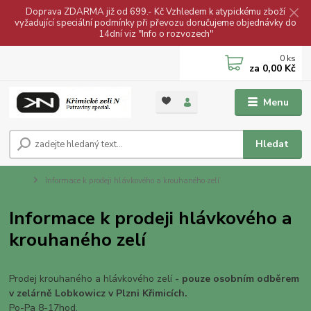
Doprava ZDARMA již od 699.- Kč Vzhledem k atypickému zboží
vyžadující speciální podmínky při převozu doručujeme objednávky do
14dní viz "Info o rozvozech"
0
ks
za
0,00 Kč
Menu
Hledat
Úvod
Informace k prodeji hlávkového a krouhaného zelí
Informace k prodeji hlávkového a
krouhaného zelí
Prodej krouhaného a hlávkového zelí
- pouze osobním odběrem
v zelárně Lobkowicz v Plzni Křimicích.
Po-Pa 8-17hod.