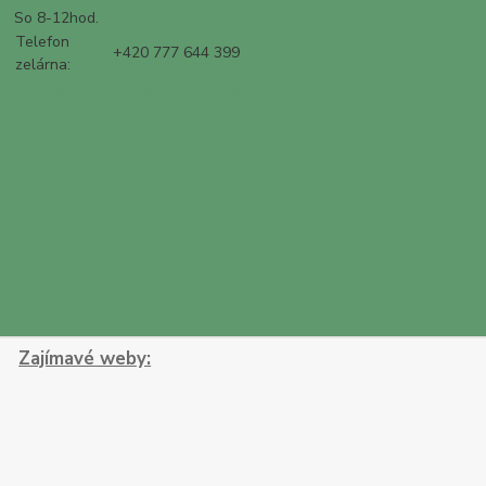
So 8-12hod.
Telefon
+420 777 644 399
zelárna:
http://www.lobkowicz-krimice.cz/
Zajímavé weby: