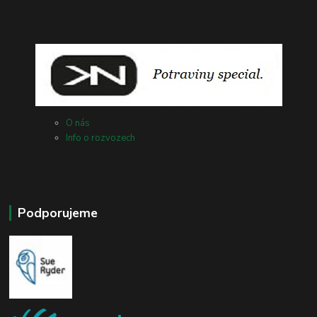
O nás
Info o rozvozech
Podporujeme