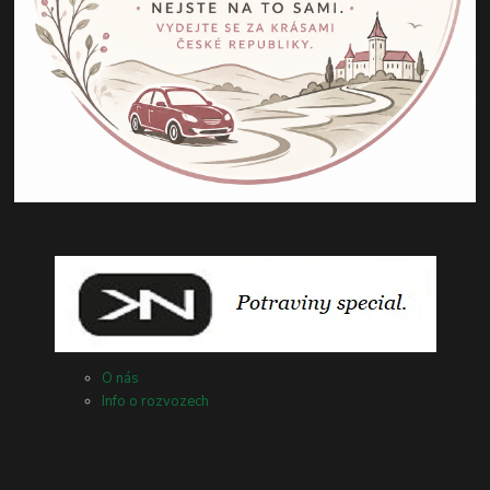
O nás
Info o rozvozech