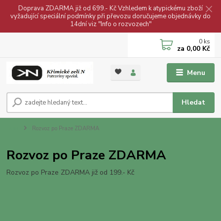
Doprava ZDARMA již od 699.- Kč Vzhledem k atypickému zboží
vyžadující speciální podmínky při převozu doručujeme objednávky do
14dní viz "Info o rozvozech"
0
ks
za
0,00 Kč
Menu
Hledat
Úvod
Rozvoz po Praze ZDARMA
Rozvoz po Praze ZDARMA
Rozvoz po Praze ZDARMA již od 199.- Kč