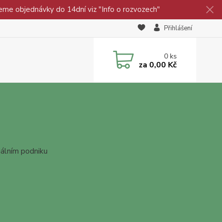
eme objednávky do 14dní viz "Info o rozvozech"
Přihlášení
0
ks
za
0,00 Kč
ciálním podniku