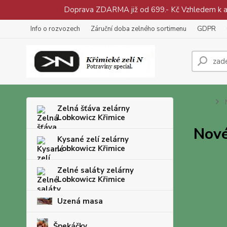
Doprava ZDARMA již od 699.- Kč Vzhledem k aty
Info o rozvozech
Záruční doba zelného sortimenu
GDPR
Úvod
N
Zelná šťáva zelárny
Lobkowicz Křimice
Nové
Kysané zelí zelárny
Lobkowicz Křimice
Poctivé 
Zelné saláty zelárny
Sociální 
Lobkowicz Křimice
Uzená masa
Špekáčky