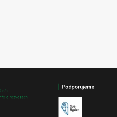
Podporujeme
O nás
Info o rozvozech