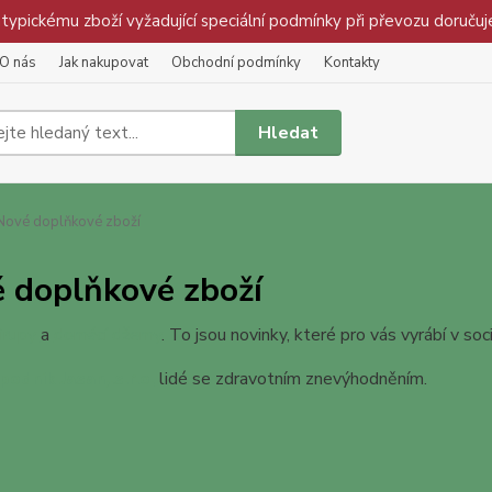
pickému zboží vyžadující speciální podmínky při převozu doručuj
O nás
Jak nakupovat
Obchodní podmínky
Kontakty
Hledat
ové doplňkové zboží
 doplňkové zboží
sirupy
a
domácí džemy
. To jsou novinky, které pro vás vyrábí v so
podnik Jasan,.s.r.o.
lidé se zdravotním znevýhodněním.