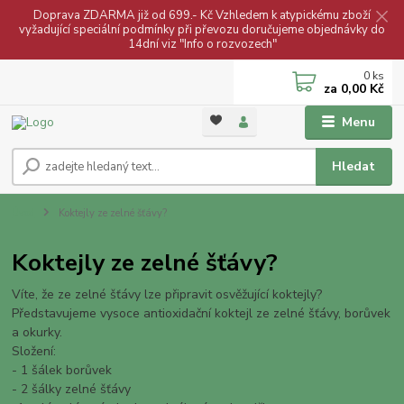
Doprava ZDARMA již od 699.- Kč Vzhledem k atypickému zboží
vyžadující speciální podmínky při převozu doručujeme objednávky do
14dní viz "Info o rozvozech"
0
ks
za
0,00 Kč
Menu
Hledat
Úvod
Koktejly ze zelné šťávy?
Koktejly ze zelné šťávy?
Víte, že ze zelné šťávy lze připravit osvěžující koktejly?
Představujeme vysoce antioxidační koktejl ze zelné šťávy, borůvek
a okurky.
Složení:
- 1 šálek borůvek
- 2 šálky zelné šťávy