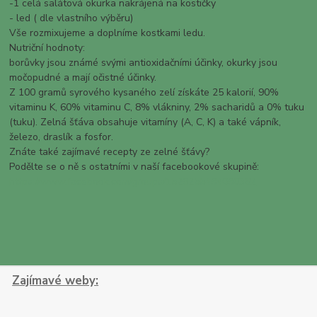
-1 celá salátová okurka nakrájená na kostičky
- led ( dle vlastního výběru)
Vše rozmixujeme a doplníme kostkami ledu.
Nutriční hodnoty:
borůvky jsou známé svými antioxidačními účinky, okurky jsou
močopudné a mají očistné účinky.
Z 100 gramů syrového kysaného zelí získáte 25 kalorií, 90%
vitaminu K, 60% vitaminu C, 8% vlákniny, 2% sacharidů a 0% tuku
(tuku). Zelná šťáva obsahuje vitamíny (A, C, K) a také vápník,
železo, draslík a fosfor.
Znáte také zajímavé recepty ze zelné šťávy?
Podělte se o ně s ostatními v naší facebookové skupině:
https://www.facebook.com/groups/1526255494090382
Zajímavé weby: