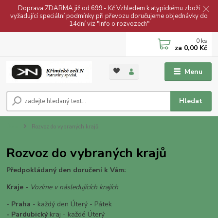
Doprava ZDARMA již od 699.- Kč Vzhledem k atypickému zboží
vyžadující speciální podmínky při převozu doručujeme objednávky do
14dní viz "Info o rozvozech"
0
ks
za
0,00 Kč
Menu
Hledat
Úvod
Rozvoz do vybraných krajů
Rozvoz do vybraných krajů
Předpokládaný den doručení k Vám:
Kraje -
Vozíme v následujících krajích
-
Praha
- každý den Úterý - Pátek
- Pardubický
kraj - každé Úterý