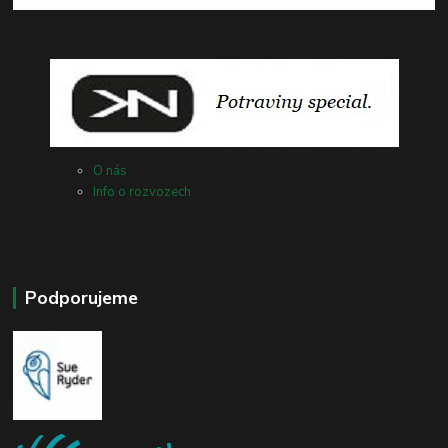
O nás
Info o rozvozech
Podporujeme