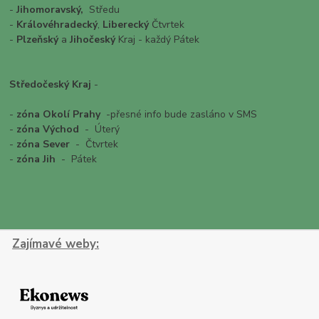
-
Jihomoravský,
Středu
-
Královéhradecký
,
Liberecký
Čtvrtek
-
Plzeňský
a
Jihočeský
Kraj - každý Pátek
Středočeský Kraj
-
-
zóna Okolí
Prahy
-přesné info bude zasláno v SMS
-
zóna Východ
- Úterý
-
zóna Sever
- Čtvrtek
-
zóna Jih
- Pátek
Zajímavé weby: