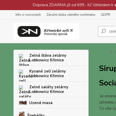
Doprava ZDARMA již od 699.- Kč Vzhledem k aty
Info o rozvozech
Záruční doba zelného sortimenu
GDPR
Úvod
S
Zelná šťáva zelárny
Lobkowicz Křimice
Siru
Kysané zelí zelárny
Lobkowicz Křimice
Sociá
Zelné saláty zelárny
Lobkowicz Křimice
Je enviro
zeleninu 
Uzená masa
To vše za
Špekáčky