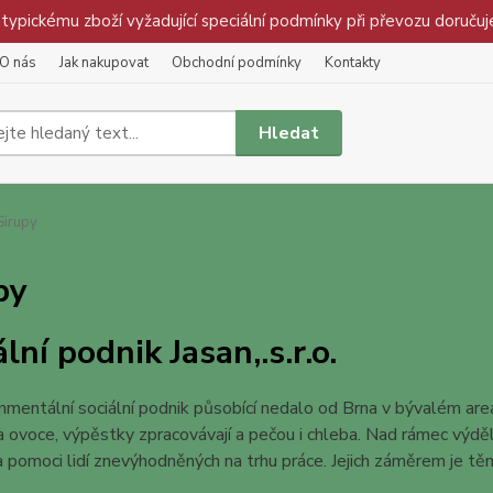
pickému zboží vyžadující speciální podmínky při převozu doručuj
O nás
Jak nakupovat
Obchodní podmínky
Kontakty
Hledat
irupy
py
lní podnik Jasan,.s.r.o.
nmentální sociální podnik působící nedalo od Brna v bývalém ar
a ovoce, výpěstky zpracovávají a pečou i chleba. Nad rámec výděl
 pomoci lidí znevýhodněných na trhu práce. Jejich záměrem je tě