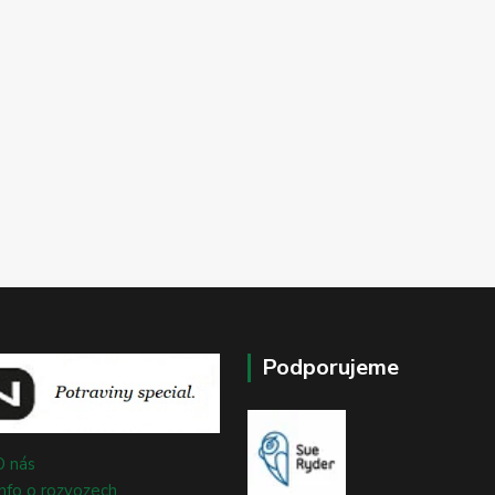
Podporujeme
O nás
Info o rozvozech