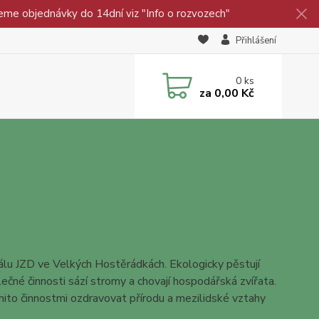
eme objednávky do 14dní viz "Info o rozvozech"
Přihlášení
0
ks
za
0,00 Kč
eálu JZD ve Velkých Hostěrádkách. Ekologicky pěstují
ečné činnosti sází stromy a chovají hospodářská zvířata.
mito činnostmi ozdravovat přírodu a mezilidské vztahy