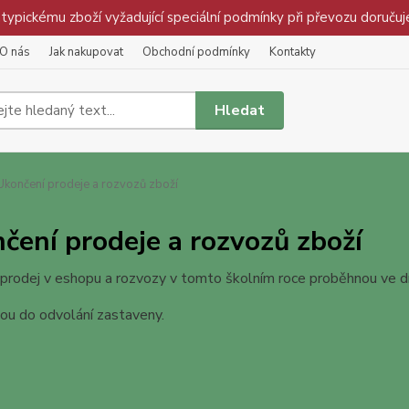
pickému zboží vyžadující speciální podmínky při převozu doručuj
O nás
Jak nakupovat
Obchodní podmínky
Kontakty
Hledat
končení prodeje a rozvozů zboží
čení prodeje a rozvozů zboží
 prodej v eshopu a rozvozy v tomto školním roce proběhnou ve 
ou do odvolání zastaveny.