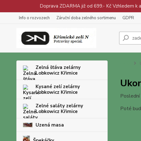
Doprava ZDARMA již od 699.- Kč Vzhledem k aty
Info o rozvozech
Záruční doba zelného sortimenu
GDPR
Úvod
U
Zelná šťáva zelárny
Lobkowicz Křimice
Ukon
Kysané zelí zelárny
Lobkowicz Křimice
Poslední
Zelné saláty zelárny
Poté bud
Lobkowicz Křimice
Uzená masa
Špekáčky