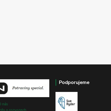
Podporujeme
O nás
Info o rozvozech