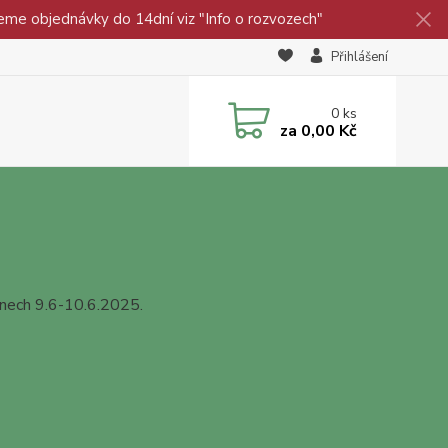
eme objednávky do 14dní viz "Info o rozvozech"
Přihlášení
0
ks
za
0,00 Kč
dnech 9.6-10.6.2025.