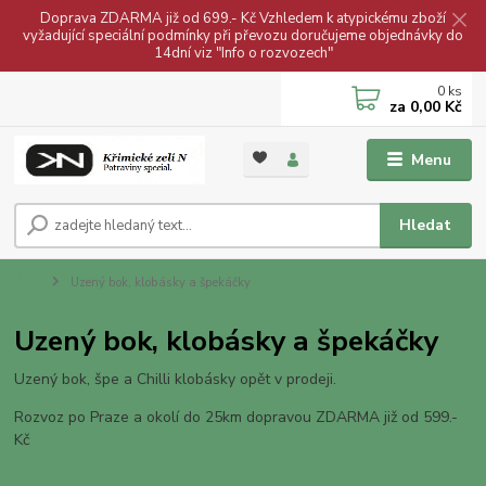
Doprava ZDARMA již od 699.- Kč Vzhledem k atypickému zboží
vyžadující speciální podmínky při převozu doručujeme objednávky do
14dní viz "Info o rozvozech"
0
ks
za
0,00 Kč
Menu
Hledat
Úvod
Uzený bok, klobásky a špekáčky
Uzený bok, klobásky a špekáčky
Uzený bok, špe a Chilli klobásky opět v prodeji.
Rozvoz po Praze a okolí do 25km dopravou ZDARMA již od 599.-
Kč