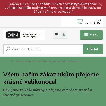
Doprava ZDARMA již od 699.- Kč Vzhledem k atypickému zboží
vyžadující speciální podmínky při převozu doručujeme objednávky do
14dní viz "Info o rozvozech"
0
ks
za
0,00 Kč
Menu
Hledat
Úvod
Všem našim zákazníkům přejeme krásné velikonoce!
Všem našim zákazníkům přejeme
krásné velikonoce!
Děkujeme za Vaše nákupy a přejeme vám všem krásné a
šťastné velikonoce!