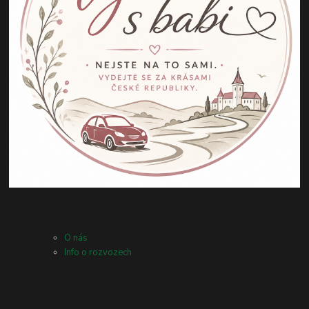
O nás
Info o rozvozech